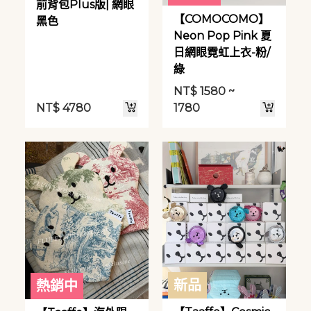
前背包Plus版| 網眼
【COMOCOMO】
黑色
Neon Pop Pink 夏
日網眼霓虹上衣-粉/
綠
NT$
1580 ~
NT$
4780
1780
新品
熱銷中