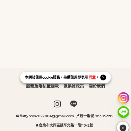
本網站使用
cookie
服務，持續使用即表示
同意
。
購物需知
服務及隱私權條款
退換貨政策
關於我們
Instagram page
Line page
fluffyboss20221104@gmail.com
統一編號 88305288
台北市大同區延平北路一段110-2號
0