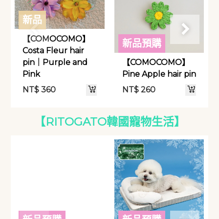
新品
【COMOCOMO】
新品預購
Costa Fleur hair
pin｜Purple and
【COMOCOMO】
Pink
Pine Apple hair pin
NT$
360
NT$
260
【RITOGATO韓國寵物生活】