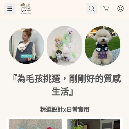
Cart
聚會焦點
小洋裝
夏日必備｜冰袋包
Durar
『為毛孩挑選，剛剛好的質感
生活』
精選設計x日常實用